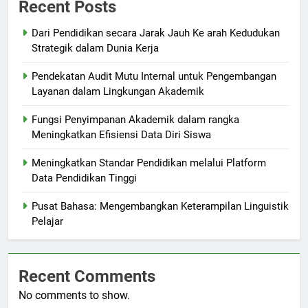
Recent Posts
Dari Pendidikan secara Jarak Jauh Ke arah Kedudukan
Strategik dalam Dunia Kerja
Pendekatan Audit Mutu Internal untuk Pengembangan
Layanan dalam Lingkungan Akademik
Fungsi Penyimpanan Akademik dalam rangka
Meningkatkan Efisiensi Data Diri Siswa
Meningkatkan Standar Pendidikan melalui Platform
Data Pendidikan Tinggi
Pusat Bahasa: Mengembangkan Keterampilan Linguistik
Pelajar
Recent Comments
No comments to show.