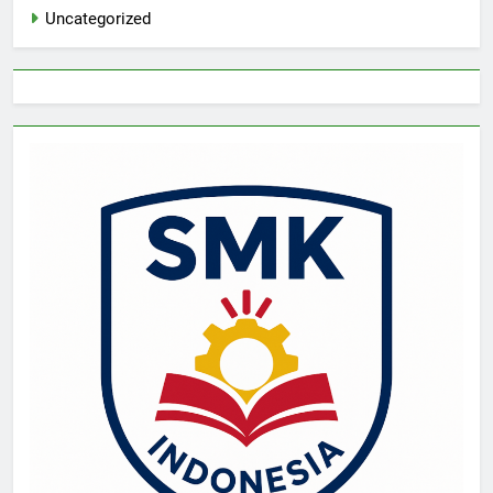
Uncategorized