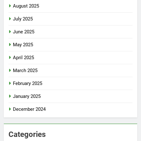
August 2025
July 2025
June 2025
May 2025
April 2025
March 2025
February 2025
January 2025
December 2024
Categories