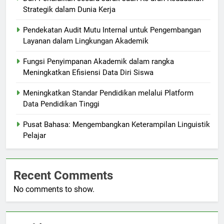
Strategik dalam Dunia Kerja
Pendekatan Audit Mutu Internal untuk Pengembangan
Layanan dalam Lingkungan Akademik
Fungsi Penyimpanan Akademik dalam rangka
Meningkatkan Efisiensi Data Diri Siswa
Meningkatkan Standar Pendidikan melalui Platform
Data Pendidikan Tinggi
Pusat Bahasa: Mengembangkan Keterampilan Linguistik
Pelajar
Recent Comments
No comments to show.