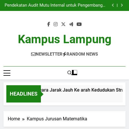
Dari Pendidikan secara Jarak Jauh Ke arah
Skip
Kedudukan Strategik dalam Dunia Kerja
Pendekatan Audit Mutu Internal untuk Pengembangan
to
Layanan dalam Lingkungan Akademik
Fungsi Penyimpanan Akademik dalam rangka
Meningkatkan Efisiensi Data Diri Siswa
Meningkatkan Standar Pendidikan melalui Platform
content
Data Pendidikan Tinggi
Dari Pendidikan secara Jarak Jauh Ke arah
Kedudukan Strategik dalam Dunia Kerja
Pendekatan Audit Mutu Internal untuk Pengembangan
Layanan dalam Lingkungan Akademik
Fungsi Penyimpanan Akademik dalam rangka
Kampus Lampung
Meningkatkan Efisiensi Data Diri Siswa
Meningkatkan Standar Pendidikan melalui Platform
Data Pendidikan Tinggi
NEWSLETTER
RANDOM NEWS
ari Pendidikan secara Jarak Jauh Ke arah Kedudukan Strategi
HEADLINES
 Months Ago
Home
Kampus Jurusan Matematika