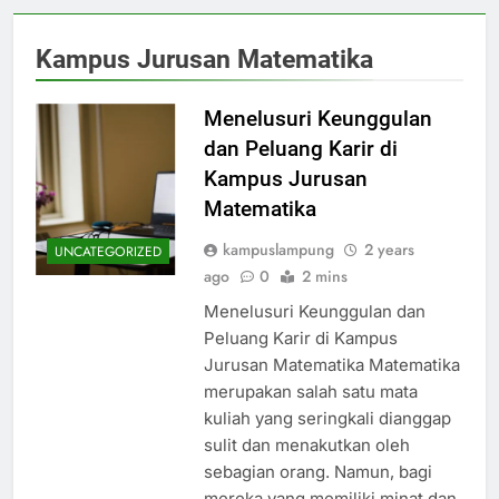
Kampus Jurusan Matematika
Menelusuri Keunggulan
dan Peluang Karir di
Kampus Jurusan
Matematika
kampuslampung
2 years
UNCATEGORIZED
ago
0
2 mins
Menelusuri Keunggulan dan
Peluang Karir di Kampus
Jurusan Matematika Matematika
merupakan salah satu mata
kuliah yang seringkali dianggap
sulit dan menakutkan oleh
sebagian orang. Namun, bagi
mereka yang memiliki minat dan