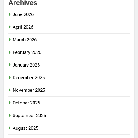
Archives
June 2026
April 2026
March 2026
February 2026
January 2026
December 2025
November 2025
October 2025
September 2025
August 2025