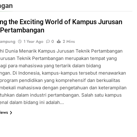
ngan
ing the Exciting World of Kampus Jurusan
 Pertambangan
lampung
1 Year Ago
0
2 Mins
ahi Dunia Menarik Kampus Jurusan Teknik Pertambangan
urusan Teknik Pertambangan merupakan tempat yang
agi para mahasiswa yang tertarik dalam bidang
ngan. Di Indonesia, kampus-kampus tersebut menawarkan
program pendidikan yang komprehensif dan berkualitas
mbekali mahasiswa dengan pengetahuan dan keterampilan
tuhkan dalam industri pertambangan. Salah satu kampus
enal dalam bidang ini adalah…
News