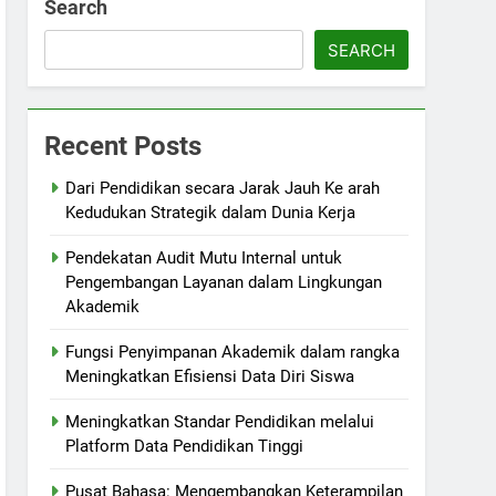
Search
SEARCH
Recent Posts
Dari Pendidikan secara Jarak Jauh Ke arah
Kedudukan Strategik dalam Dunia Kerja
Pendekatan Audit Mutu Internal untuk
Pengembangan Layanan dalam Lingkungan
Akademik
Fungsi Penyimpanan Akademik dalam rangka
Meningkatkan Efisiensi Data Diri Siswa
Meningkatkan Standar Pendidikan melalui
Platform Data Pendidikan Tinggi
Pusat Bahasa: Mengembangkan Keterampilan