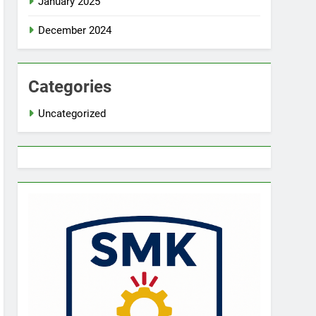
January 2025
December 2024
Categories
Uncategorized