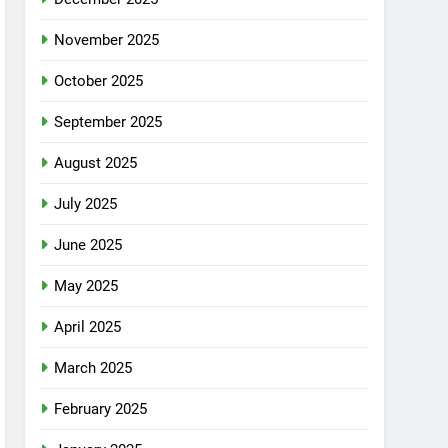
November 2025
October 2025
September 2025
August 2025
July 2025
June 2025
May 2025
April 2025
March 2025
February 2025