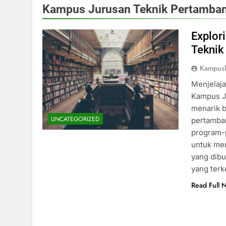
Kampus Jurusan Teknik Pertamba
Explor
Teknik
Kampus
Menjelaj
Kampus J
menarik b
UNCATEGORIZED
pertamba
program-
untuk me
yang dibu
yang terk
Read Full 