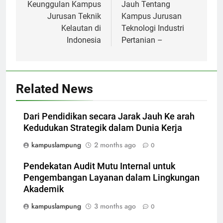
Keunggulan Kampus
Jauh Tentang
Jurusan Teknik
Kampus Jurusan
Kelautan di
Teknologi Industri
Indonesia
Pertanian –
Related News
Dari Pendidikan secara Jarak Jauh Ke arah
Kedudukan Strategik dalam Dunia Kerja
kampuslampung
2 months ago
0
Pendekatan Audit Mutu Internal untuk
Pengembangan Layanan dalam Lingkungan
Akademik
kampuslampung
3 months ago
0