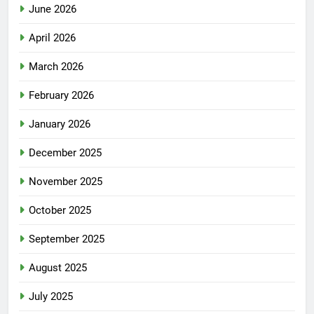
June 2026
April 2026
March 2026
February 2026
January 2026
December 2025
November 2025
October 2025
September 2025
August 2025
July 2025