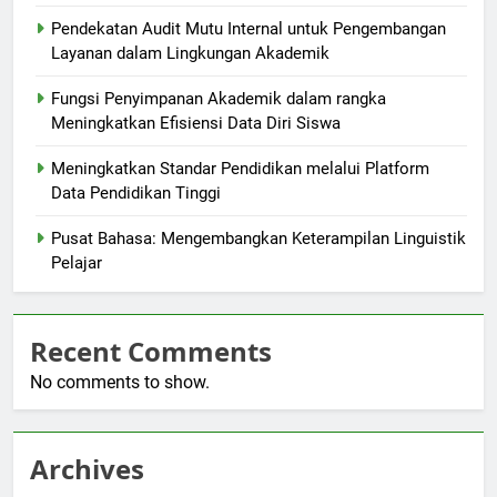
Pendekatan Audit Mutu Internal untuk Pengembangan
Layanan dalam Lingkungan Akademik
Fungsi Penyimpanan Akademik dalam rangka
Meningkatkan Efisiensi Data Diri Siswa
Meningkatkan Standar Pendidikan melalui Platform
Data Pendidikan Tinggi
Pusat Bahasa: Mengembangkan Keterampilan Linguistik
Pelajar
Recent Comments
No comments to show.
Archives