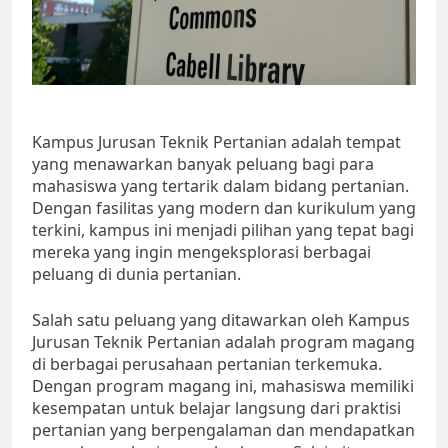
Kampus Jurusan Teknik Pertanian adalah tempat
yang menawarkan banyak peluang bagi para
mahasiswa yang tertarik dalam bidang pertanian.
Dengan fasilitas yang modern dan kurikulum yang
terkini, kampus ini menjadi pilihan yang tepat bagi
mereka yang ingin mengeksplorasi berbagai
peluang di dunia pertanian.
Salah satu peluang yang ditawarkan oleh Kampus
Jurusan Teknik Pertanian adalah program magang
di berbagai perusahaan pertanian terkemuka.
Dengan program magang ini, mahasiswa memiliki
kesempatan untuk belajar langsung dari praktisi
pertanian yang berpengalaman dan mendapatkan