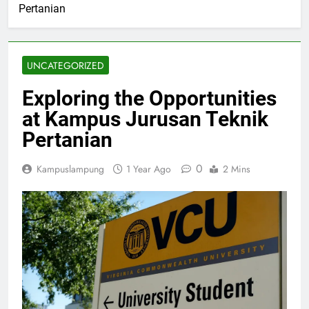
Pertanian
UNCATEGORIZED
Exploring the Opportunities
at Kampus Jurusan Teknik
Pertanian
0
Kampuslampung
1 Year Ago
2 Mins