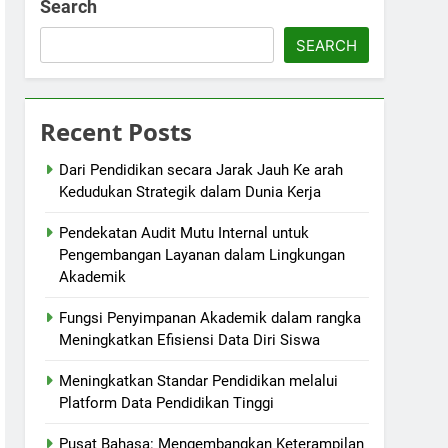
Search
SEARCH
Recent Posts
Dari Pendidikan secara Jarak Jauh Ke arah
Kedudukan Strategik dalam Dunia Kerja
Pendekatan Audit Mutu Internal untuk
Pengembangan Layanan dalam Lingkungan
Akademik
Fungsi Penyimpanan Akademik dalam rangka
Meningkatkan Efisiensi Data Diri Siswa
Meningkatkan Standar Pendidikan melalui
Platform Data Pendidikan Tinggi
Pusat Bahasa: Mengembangkan Keterampilan