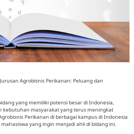
 Jurusan Agrobisnis Perikanan: Peluang dan
idang yang memiliki potensi besar di Indonesia,
n kebutuhan masyarakat yang terus meningkat
grobisnis Perikanan di berbagai kampus di Indonesia
 mahasiswa yang ingin menjadi ahli di bidang ini.