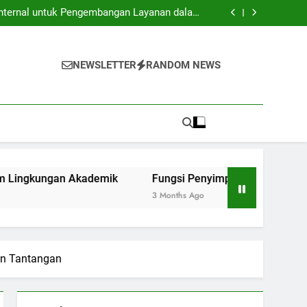
rak Jauh Ke arah Kedudukan Strategik dalam
Dunia Kerja
Internal untuk Pengembangan Layanan dalam
Lingkungan Akademik
 dalam rangka Meningkatkan Efisiensi Data
Diri Siswa
an melalui Platform Data Pendidikan Tinggi
rak Jauh Ke arah Kedudukan Strategik dalam
Dunia Kerja
Internal untuk Pengembangan Layanan dalam
NEWSLETTER
RANDOM NEWS
Lingkungan Akademik
 dalam rangka Meningkatkan Efisiensi Data
Diri Siswa
an melalui Platform Data Pendidikan Tinggi
ngan Akademik
Fungsi Penyimpanan Akademik dalam rang
3 Months Ago
an Tantangan