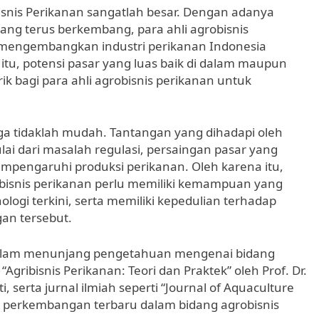
isnis Perikanan sangatlah besar. Dengan adanya
ng terus berkembang, para ahli agrobisnis
 mengembangkan industri perikanan Indonesia
 itu, potensi pasar yang luas baik di dalam maupun
k bagi para ahli agrobisnis perikanan untuk
ga tidaklah mudah. Tantangan yang dihadapi oleh
ulai dari masalah regulasi, persaingan pasar yang
empengaruhi produksi perikanan. Oleh karena itu,
obisnis perikanan perlu memiliki kemampuan yang
ogi terkini, serta memiliki kepedulian terhadap
an tersebut.
dalam menunjang pengetahuan mengenai bidang
Agribisnis Perikanan: Teori dan Praktek” oleh Prof. Dr.
i, serta jurnal ilmiah seperti “Journal of Aquaculture
perkembangan terbaru dalam bidang agrobisnis