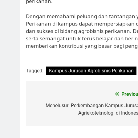
perikanan.
Dengan memahami peluang dan tantangan ya
Perikanan di kampus dapat mempersiapkan di
dan sukses di bidang agrobisnis perikanan.
serta semangat untuk terus belajar dan berin
memberikan kontribusi yang besar bagi peng
Tagged:
Kampus Jurusan Agrobisnis Perikanan
Post
Previou
navigation
Menelusuri Perkembangan Kampus Jurus
Agriekoteknologi di Indones