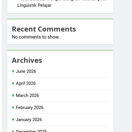
Linguistik Pelajar
Recent Comments
No comments to show.
Archives
June 2026
April 2026
March 2026
February 2026
January 2026
December 2025