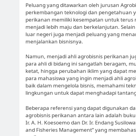
Peluang yang ditawarkan oleh jurusan Agrob
perkembangan teknologi dan pengetahuan ya
perikanan memiliki kesempatan untuk terus
menjadi lebih maju dan berkelanjutan. Selain
luar negeri juga menjadi peluang yang menari
menjalankan bisnisnya.
Namun, menjadi ahli agrobisnis perikanan ju
para ahli di bidang ini sangatlah beragam, m
ketat, hingga perubahan iklim yang dapat m
para mahasiswa yang ingin menjadi ahli agr
baik dalam mengelola bisnis, memahami teknol
lingkungan untuk dapat menghadapi tantang
Beberapa referensi yang dapat digunakan 
agrobisnis perikanan antara lain adalah buku “
Ir. A. H. Koesoemo dan Dr. Ir. Endang Susilowat
and Fisheries Management” yang membahas 