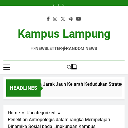
Skip
Meningkatkan
Dari
Pendekatan
Fungsi
Meningkatkan
Dari
Pendekatan
to
Standar
Pendidikan
Audit
Penyimpanan
Standar
Pendidikan
Audit
Fungsi
Meningkatkan
Pendidikan
secara
Mutu
Akademik
Pendidikan
secara
Mutu
Penyimpanan
Standar
content
melalui
Jarak
Internal
dalam
melalui
Jarak
Internal
Akademik
Pendidikan
Platform
Jauh
untuk
rangka
Platform
Jauh
untuk
dalam
melalui
Data
Ke
Pengembangan
Meningkatkan
Data
Ke
Pengembangan
rangka
Platform
Kampus Lampung
Pendidikan
arah
Layanan
Efisiensi
Pendidikan
arah
Layanan
Meningkatkan
Data
Tinggi
Kedudukan
dalam
Data
Tinggi
Kedudukan
dalam
Efisiensi
Pendidikan
Strategik
Lingkungan
Diri
Strategik
Lingkungan
Data
Tinggi
dalam
Akademik
Siswa
dalam
Akademik
Diri
NEWSLETTER
RANDOM NEWS
Dunia
Dunia
Siswa
Kerja
Kerja
Pendidikan secara Jarak Jauh Ke arah Kedudukan Strategik da
HEADLINES
hs Ago
Home
Uncategorized
Penelitian Antropologis dalam rangka Mempelajari
Dinamika Sosial pada Lingkungan Kampus