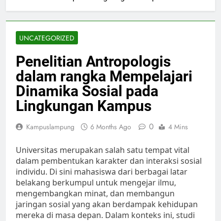
UNCATEGORIZED
Penelitian Antropologis
dalam rangka Mempelajari
Dinamika Sosial pada
Lingkungan Kampus
0
Kampuslampung
6 Months Ago
4 Mins
Universitas merupakan salah satu tempat vital
dalam pembentukan karakter dan interaksi sosial
individu. Di sini mahasiswa dari berbagai latar
belakang berkumpul untuk mengejar ilmu,
mengembangkan minat, dan membangun
jaringan sosial yang akan berdampak kehidupan
mereka di masa depan. Dalam konteks ini, studi