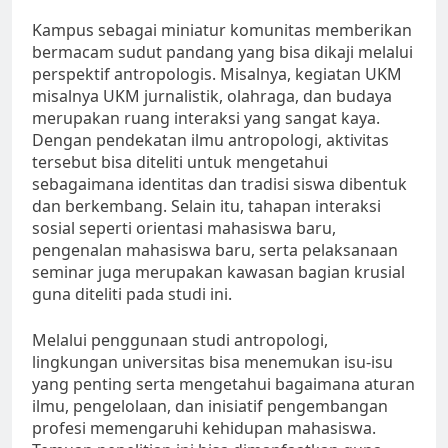
Kampus sebagai miniatur komunitas memberikan
bermacam sudut pandang yang bisa dikaji melalui
perspektif antropologis. Misalnya, kegiatan UKM
misalnya UKM jurnalistik, olahraga, dan budaya
merupakan ruang interaksi yang sangat kaya.
Dengan pendekatan ilmu antropologi, aktivitas
tersebut bisa diteliti untuk mengetahui
sebagaimana identitas dan tradisi siswa dibentuk
dan berkembang. Selain itu, tahapan interaksi
sosial seperti orientasi mahasiswa baru,
pengenalan mahasiswa baru, serta pelaksanaan
seminar juga merupakan kawasan bagian krusial
guna diteliti pada studi ini.
Melalui penggunaan studi antropologi,
lingkungan universitas bisa menemukan isu-isu
yang penting serta mengetahui bagaimana aturan
ilmu, pengelolaan, dan inisiatif pengembangan
profesi memengaruhi kehidupan mahasiswa.