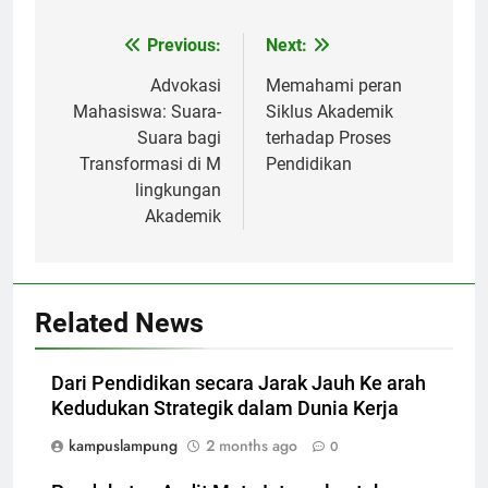
Post
Previous:
Next:
navigation
Advokasi
Memahami peran
Mahasiswa: Suara-
Siklus Akademik
Suara bagi
terhadap Proses
Transformasi di M
Pendidikan
lingkungan
Akademik
Related News
Dari Pendidikan secara Jarak Jauh Ke arah
Kedudukan Strategik dalam Dunia Kerja
kampuslampung
2 months ago
0