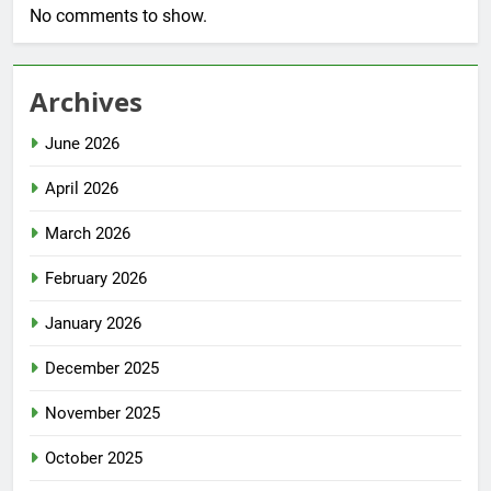
No comments to show.
Archives
June 2026
April 2026
March 2026
February 2026
January 2026
December 2025
November 2025
October 2025