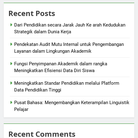
Recent Posts
Dari Pendidikan secara Jarak Jauh Ke arah Kedudukan
Strategik dalam Dunia Kerja
Pendekatan Audit Mutu Internal untuk Pengembangan
Layanan dalam Lingkungan Akademik
Fungsi Penyimpanan Akademik dalam rangka
Meningkatkan Efisiensi Data Diri Siswa
Meningkatkan Standar Pendidikan melalui Platform
Data Pendidikan Tinggi
Pusat Bahasa: Mengembangkan Keterampilan Linguistik
Pelajar
Recent Comments