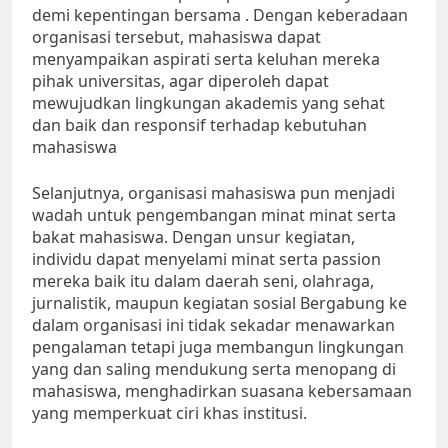
demi kepentingan bersama . Dengan keberadaan
organisasi tersebut, mahasiswa dapat
menyampaikan aspirati serta keluhan mereka
pihak universitas, agar diperoleh dapat
mewujudkan lingkungan akademis yang sehat
dan baik dan responsif terhadap kebutuhan
mahasiswa
Selanjutnya, organisasi mahasiswa pun menjadi
wadah untuk pengembangan minat minat serta
bakat mahasiswa. Dengan unsur kegiatan,
individu dapat menyelami minat serta passion
mereka baik itu dalam daerah seni, olahraga,
jurnalistik, maupun kegiatan sosial Bergabung ke
dalam organisasi ini tidak sekadar menawarkan
pengalaman tetapi juga membangun lingkungan
yang dan saling mendukung serta menopang di
mahasiswa, menghadirkan suasana kebersamaan
yang memperkuat ciri khas institusi.