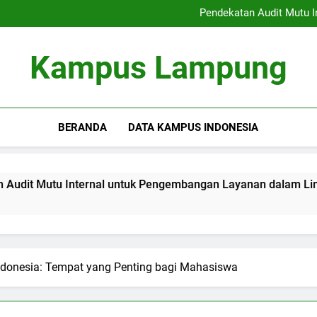
Dari Pendidikan secara Ja
Pendekatan Audit Mutu 
Fungsi Penyimpanan Akademik
Meningkatkan Standar Pendidik
Dari Pendidikan secara Ja
Kampus Lampung
Pendekatan Audit Mutu 
Fungsi Penyimpanan Akademik
Meningkatkan Standar Pendidik
BERANDA
DATA KAMPUS INDONESIA
 Internal untuk Pengembangan Layanan dalam Lingkungan A
donesia: Tempat yang Penting bagi Mahasiswa