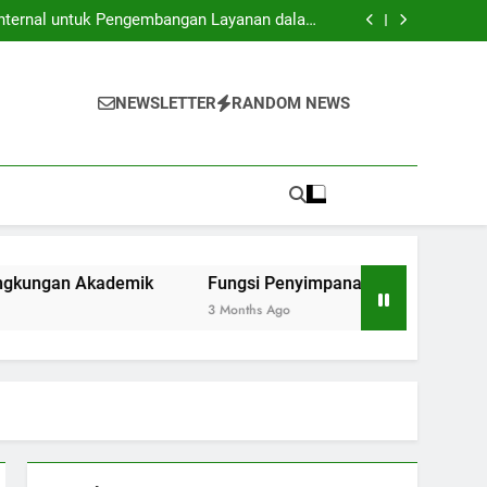
rak Jauh Ke arah Kedudukan Strategik dalam
Dunia Kerja
Internal untuk Pengembangan Layanan dalam
Lingkungan Akademik
 dalam rangka Meningkatkan Efisiensi Data
Diri Siswa
an melalui Platform Data Pendidikan Tinggi
rak Jauh Ke arah Kedudukan Strategik dalam
Dunia Kerja
Internal untuk Pengembangan Layanan dalam
NEWSLETTER
RANDOM NEWS
Lingkungan Akademik
 dalam rangka Meningkatkan Efisiensi Data
Diri Siswa
an melalui Platform Data Pendidikan Tinggi
kademik
Fungsi Penyimpanan Akademik dalam rangka Meni
3 Months Ago