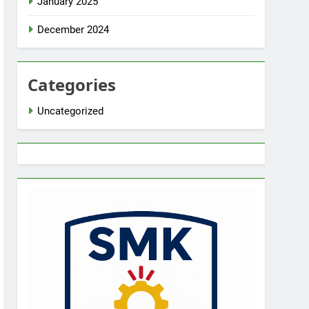
January 2025
December 2024
Categories
Uncategorized