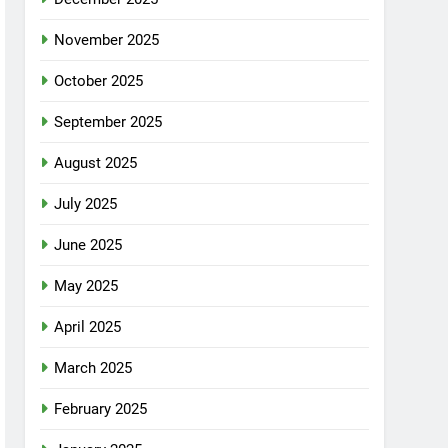
November 2025
October 2025
September 2025
August 2025
July 2025
June 2025
May 2025
April 2025
March 2025
February 2025