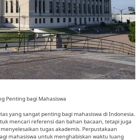
g Penting bagi Mahasiswa
itas yang sangat penting bagi mahasiswa di Indonesia.
uk mencari referensi dan bahan bacaan, tetapi juga
an menyelesaikan tugas akademis. Perpustakaan
agi mahasiswa untuk menghabiskan waktu luang