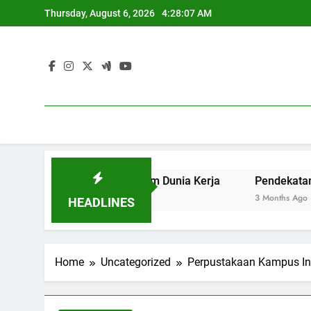
Skip
Thursday, August 6, 2026
4:28:08 AM
to
content
an Strategik dalam Dunia Kerja
Pendekatan Audit Mutu
3 Months Ago
HEADLINES
Home
Uncategorized
Perpustakaan Kampus In