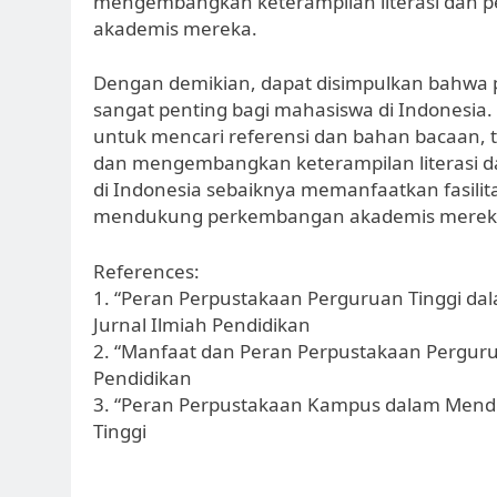
mengembangkan keterampilan literasi dan p
akademis mereka.
Dengan demikian, dapat disimpulkan bahwa
sangat penting bagi mahasiswa di Indonesia
untuk mencari referensi dan bahan bacaan, te
dan mengembangkan keterampilan literasi da
di Indonesia sebaiknya memanfaatkan fasili
mendukung perkembangan akademis merek
References:
1. “Peran Perpustakaan Perguruan Tinggi da
Jurnal Ilmiah Pendidikan
2. “Manfaat dan Peran Perpustakaan Pergurua
Pendidikan
3. “Peran Perpustakaan Kampus dalam Mendu
Tinggi