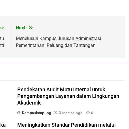
s:
Next:
tu
Menelusuri Kampus Jurusan Administrasi
ti
Pemerintahan: Peluang dan Tantangan
Pendekatan Audit Mutu Internal untuk
Pengembangan Layanan dalam Lingkungan
Akademik
Kampuslampung
3 Months Ago
0
gka
Meningkatkan Standar Pendidikan melalui