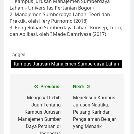
1. Kampus Jurusan Manajemen Sumberdaya
Lahan – Universitas Pertanian Bogor (
2. Manajemen Sumberdaya Lahan: Teori dan
Praktik, oleh Hery Purnomo (2018)
3. Pengelolaan Sumberdaya Lahan: Konsep, Teori,
dan Aplikasi, oleh I Made Damriyasa (2017)
Tagged:
Kampus Jurusan Manajemen Sumberdaya Lahan
Post
Previous:
Next:
navigation
Mengenal Lebih
Menelusuri Kampus
Jauh Tentang
Jurusan Nautika:
Kampus Jurusan
Peluang Karir dan
Manajemen Sumber
Pengalaman Belajar
Daya Perairan di
yang Menarik
Indonesia