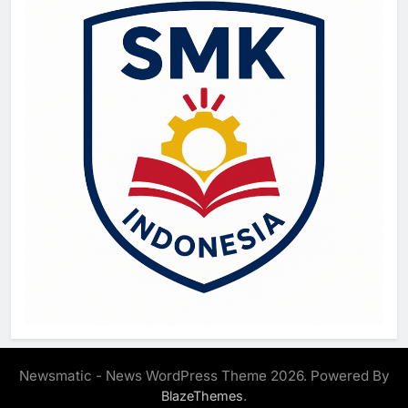
Newsmatic - News WordPress Theme 2026. Powered By
.
BlazeThemes