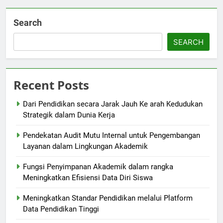
Search
SEARCH
Recent Posts
Dari Pendidikan secara Jarak Jauh Ke arah Kedudukan
Strategik dalam Dunia Kerja
Pendekatan Audit Mutu Internal untuk Pengembangan
Layanan dalam Lingkungan Akademik
Fungsi Penyimpanan Akademik dalam rangka
Meningkatkan Efisiensi Data Diri Siswa
Meningkatkan Standar Pendidikan melalui Platform
Data Pendidikan Tinggi