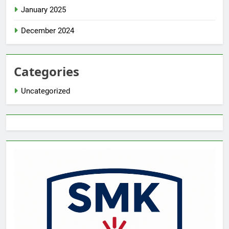
January 2025
December 2024
Categories
Uncategorized