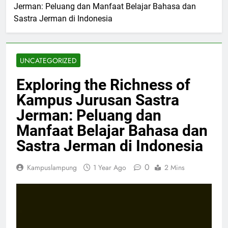
Jerman: Peluang dan Manfaat Belajar Bahasa dan
Sastra Jerman di Indonesia
UNCATEGORIZED
Exploring the Richness of
Kampus Jurusan Sastra
Jerman: Peluang dan
Manfaat Belajar Bahasa dan
Sastra Jerman di Indonesia
0
Kampuslampung
1 Year Ago
2 Mins