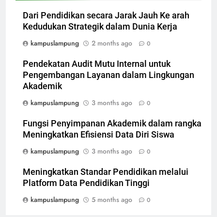
Dari Pendidikan secara Jarak Jauh Ke arah
Kedudukan Strategik dalam Dunia Kerja
kampuslampung
2 months ago
0
Pendekatan Audit Mutu Internal untuk
Pengembangan Layanan dalam Lingkungan
Akademik
kampuslampung
3 months ago
0
Fungsi Penyimpanan Akademik dalam rangka
Meningkatkan Efisiensi Data Diri Siswa
kampuslampung
3 months ago
0
Meningkatkan Standar Pendidikan melalui
Platform Data Pendidikan Tinggi
kampuslampung
5 months ago
0