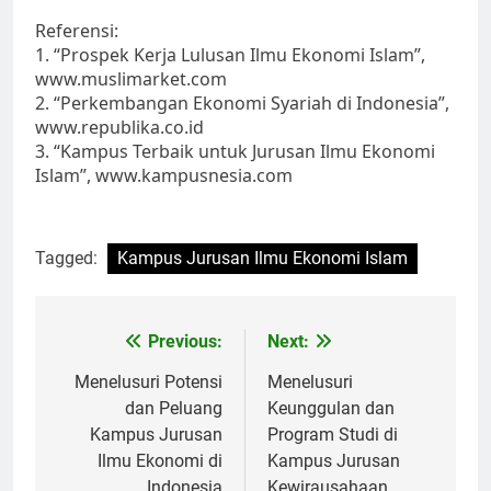
Referensi:
1. “Prospek Kerja Lulusan Ilmu Ekonomi Islam”,
www.muslimarket.com
2. “Perkembangan Ekonomi Syariah di Indonesia”,
www.republika.co.id
3. “Kampus Terbaik untuk Jurusan Ilmu Ekonomi
Islam”, www.kampusnesia.com
Tagged:
Kampus Jurusan Ilmu Ekonomi Islam
Post
Previous:
Next:
navigation
Menelusuri Potensi
Menelusuri
dan Peluang
Keunggulan dan
Kampus Jurusan
Program Studi di
Ilmu Ekonomi di
Kampus Jurusan
Indonesia
Kewirausahaan